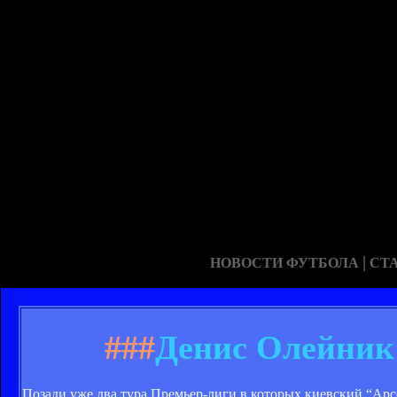
|
НОВОСТИ ФУТБОЛА
СТ
###
Денис Олейник:
Позади уже два тура Премьер-лиги,в которых киевский “Ар