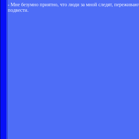
- Мне безумно приятно, что люди за мной следят, переживают 
подвести.