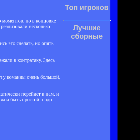
Топ игроков
 моментов, но в концовке
е реализовали несколько
Лучшие
сборные
сь это сделать, но опять
.
жали в контратаку. Здесь
ал у команды очень большой,
атически перейдет к нам, и
лжна быть простой: надо