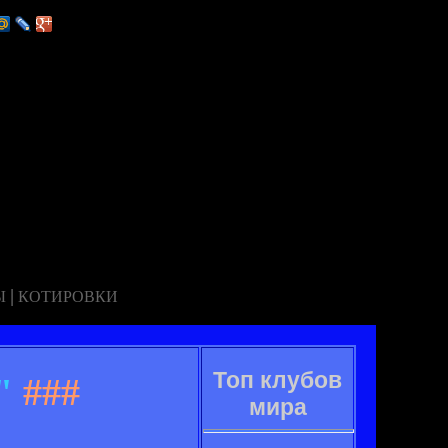
|
Ы
КОТИРОВКИ
Топ клубов
"
###
мира