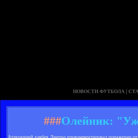
|
НОВОСТИ ФУТБОЛА
СТ
###
Олейник: "Уж
Атакующий хавбек Днепра прокомментировал поражение от