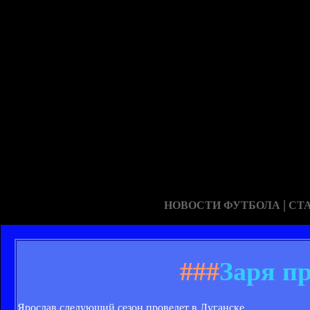
|
НОВОСТИ ФУТБОЛА
СТ
###
Заря п
Ярослав следующий сезон проведет в Луганске.